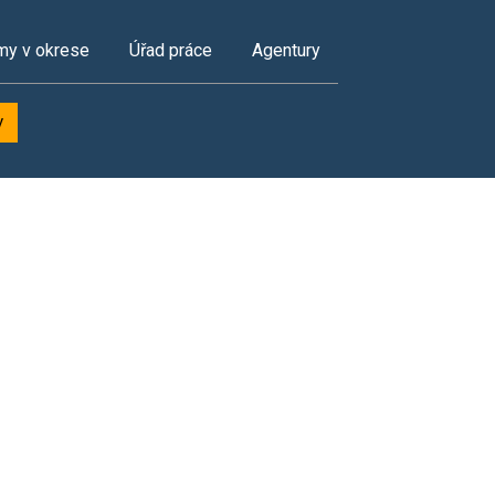
my v okrese
Úřad práce
Agentury
y