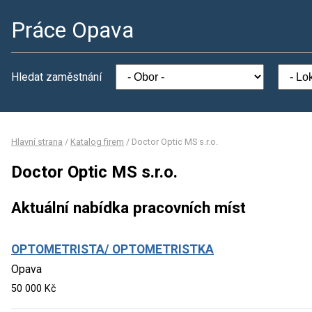
Práce Opava
Hledat zaměstnání
Hlavní strana
/
Katalog firem
/
Doctor Optic MS s.r.o.
Doctor Optic MS s.r.o.
Aktuální nabídka pracovních míst
OPTOMETRISTA/ OPTOMETRISTKA
Opava
50 000 Kč