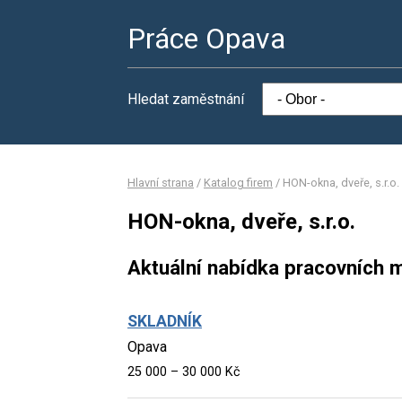
Práce Opava
Hledat zaměstnání
Hlavní strana
/
Katalog firem
/
HON-okna, dveře, s.r.o.
HON-okna, dveře, s.r.o.
Aktuální nabídka pracovních m
SKLADNÍK
Opava
25 000 – 30 000 Kč