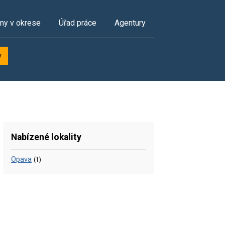
my v okrese
Úřad práce
Agentury
y
Nabízené lokality
Opava
(1)