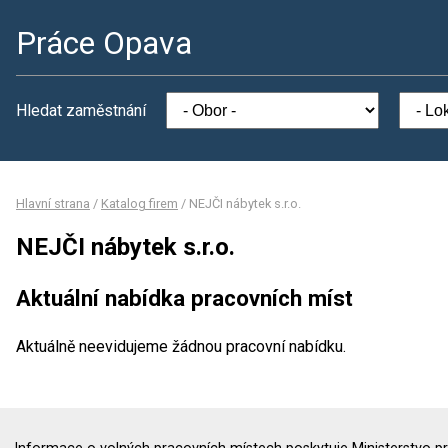
Práce Opava
Hledat zaměstnání
Hlavní strana
/
Katalog firem
/
NEJČI nábytek s.r.o.
NEJČI nábytek s.r.o.
Aktuální nabídka pracovních míst
Aktuálně neevidujeme žádnou pracovní nabídku.