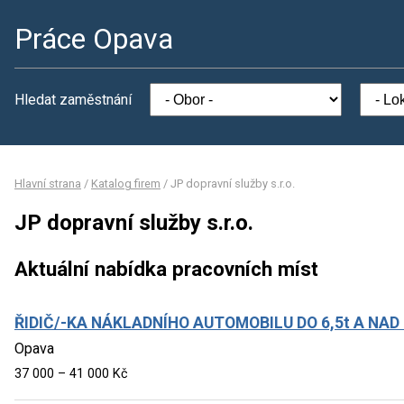
Práce Opava
Hledat zaměstnání
Hlavní strana
/
Katalog firem
/
JP dopravní služby s.r.o.
JP dopravní služby s.r.o.
Aktuální nabídka pracovních míst
ŘIDIČ/-KA NÁKLADNÍHO AUTOMOBILU DO 6,5t A NAD 
Opava
37 000 – 41 000 Kč