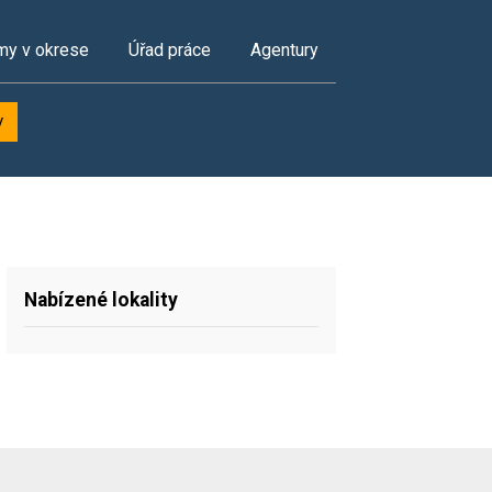
my v okrese
Úřad práce
Agentury
y
Nabízené lokality