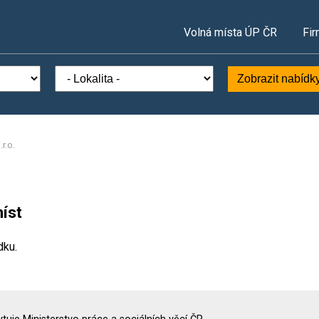
Volná místa ÚP ČR
Fir
Zobrazit nabídk
r.o.
íst
dku.