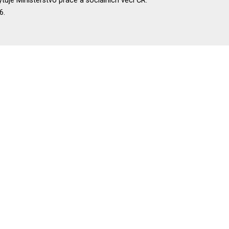
uje Ministerstvo práce a sociálních věcí ČR.
6.