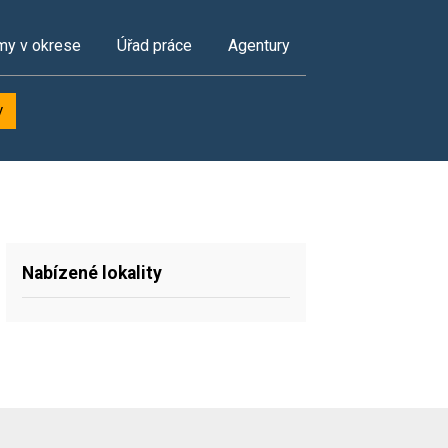
my v okrese
Úřad práce
Agentury
y
Nabízené lokality