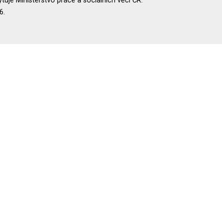
uje Ministerstvo práce a sociálních věcí ČR.
6.