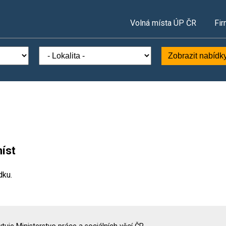
Volná místa ÚP ČR
Fir
Zobrazit nabídk
íst
dku.