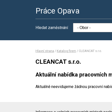
Práce Opava
Hledat zaměstnání
Hlavní strana
/
Katalog firem
/
CLEANCAT s.r.o.
CLEANCAT s.r.o.
Aktuální nabídka pracovních m
Aktuálně neevidujeme žádnou pracovní nabí