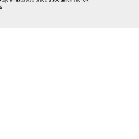
uje Ministerstvo práce a sociálních věcí ČR.
6.