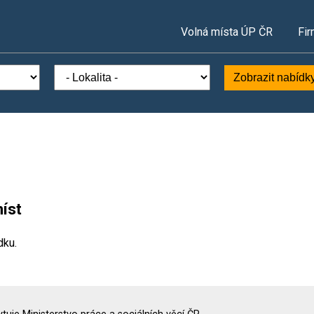
Volná místa ÚP ČR
Fir
Zobrazit nabídk
íst
dku.