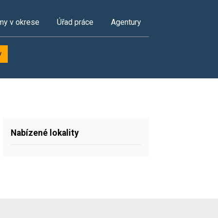
my v okrese
Úřad práce
Agentury
y
Nabízené lokality