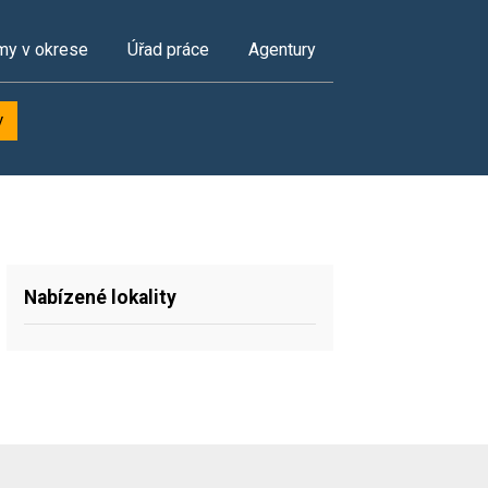
my v okrese
Úřad práce
Agentury
y
Nabízené lokality