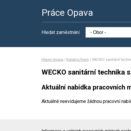
Práce Opava
Hledat zaměstnání
Hlavní strana
/
Katalog firem
/
WECKO sanitární technik
WECKO sanitární technika s.
Aktuální nabídka pracovních m
Aktuálně neevidujeme žádnou pracovní nabí