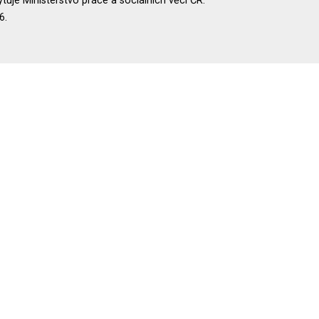
uje Ministerstvo práce a sociálních věcí ČR.
6.