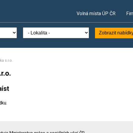
Volná místa ÚP ČR
Fir
Zobrazit nabídk
a s.r.o.
r.o.
íst
dku.