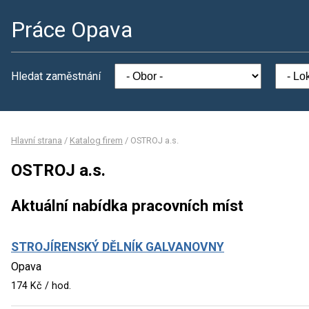
Práce Opava
Hledat zaměstnání
Hlavní strana
/
Katalog firem
/
OSTROJ a.s.
OSTROJ a.s.
Aktuální nabídka pracovních míst
STROJÍRENSKÝ DĚLNÍK GALVANOVNY
Opava
174 Kč / hod.