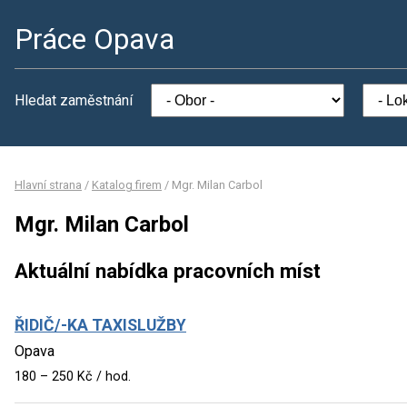
Práce Opava
Hledat zaměstnání
Hlavní strana
/
Katalog firem
/
Mgr. Milan Carbol
Mgr. Milan Carbol
Aktuální nabídka pracovních míst
ŘIDIČ/-KA TAXISLUŽBY
Opava
180 – 250 Kč / hod.