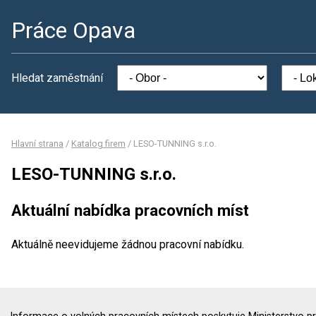
Práce Opava
Hledat zaměstnání
Hlavní strana
/
Katalog firem
/
LESO-TUNNING s.r.o.
LESO-TUNNING s.r.o.
Aktuální nabídka pracovních míst
Aktuálně neevidujeme žádnou pracovní nabídku.