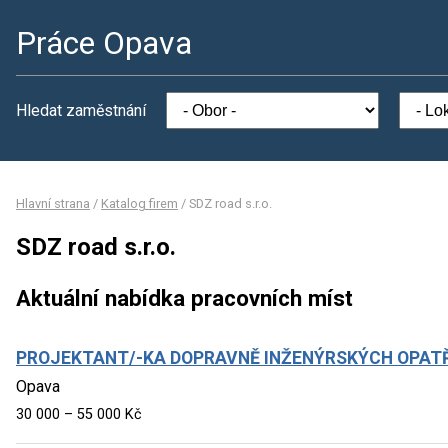
Práce Opava
Hledat zaměstnání
Hlavní strana
/
Katalog firem
/
SDZ road s.r.o.
SDZ road s.r.o.
Aktuální nabídka pracovních míst
PROJEKTANT/-KA DOPRAVNĚ INŽENÝRSKÝCH OPAT
Opava
30 000 – 55 000 Kč