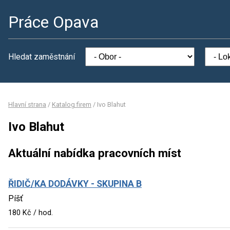
Práce Opava
Hledat zaměstnání
Hlavní strana
/
Katalog firem
/
Ivo Blahut
Ivo Blahut
Aktuální nabídka pracovních míst
ŘIDIČ/KA DODÁVKY - SKUPINA B
Píšť
180 Kč / hod.