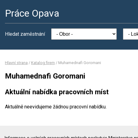
Práce Opava
Hledat zaměstnání
Hlavní strana
/
Katalog firem
/
Muhamednafi Goromani
Muhamednafi Goromani
Aktuální nabídka pracovních míst
Aktuálně neevidujeme žádnou pracovní nabídku.