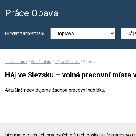
Práce Opava
Hledat zaměstnání
Hlavní strana
/
Volná místa
/
Háj ve Slezsku
/
Doprava
Háj ve Slezsku – volná pracovní místa 
Aktuálně neevidujeme žádnou pracovní nabídku.
Informace o volných pracovních místech poskytuje Ministerstvo pr