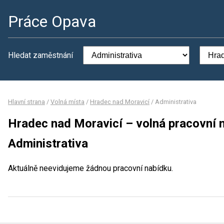
Práce Opava
Hledat zaměstnání
Hlavní strana
/
Volná místa
/
Hradec nad Moravicí
/
Administrativa
Hradec nad Moravicí – volná pracovní 
Administrativa
Aktuálně neevidujeme žádnou pracovní nabídku.