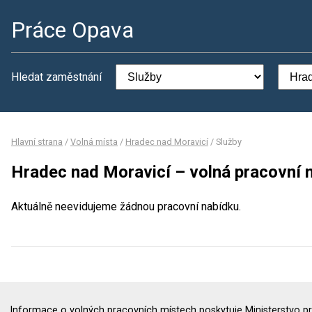
Práce Opava
Hledat zaměstnání
Hlavní strana
/
Volná místa
/
Hradec nad Moravicí
/
Služby
Hradec nad Moravicí – volná pracovní 
Aktuálně neevidujeme žádnou pracovní nabídku.
Informace o volných pracovních místech poskytuje Ministerstvo pr