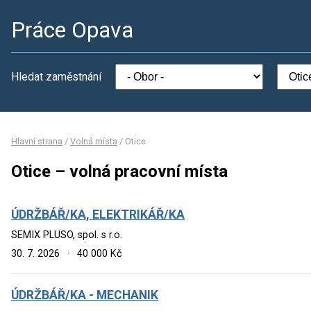
Práce Opava
Hledat zaměstnání
Hlavní strana
/
Volná místa
/
Otice
Otice – volná pracovní místa
ÚDRŽBÁŘ/KA, ELEKTRIKÁŘ/KA
SEMIX PLUSO, spol. s r.o.
30. 7. 2026
·
40 000 Kč
ÚDRŽBÁŘ/KA - MECHANIK