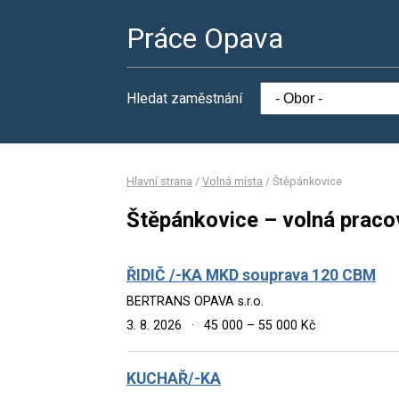
Práce Opava
Hledat zaměstnání
Hlavní strana
/
Volná místa
/
Štěpánkovice
Štěpánkovice – volná praco
ŘIDIČ /-KA MKD souprava 120 CBM
BERTRANS OPAVA s.r.o.
3. 8. 2026
·
45 000 – 55 000 Kč
KUCHAŘ/-KA