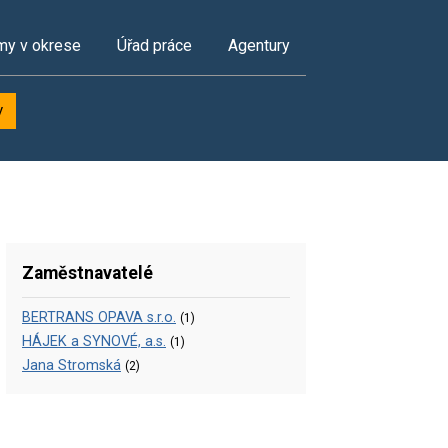
my v okrese
Úřad práce
Agentury
y
Zaměstnavatelé
BERTRANS OPAVA s.r.o.
(1)
HÁJEK a SYNOVÉ, a.s.
(1)
Jana Stromská
(2)