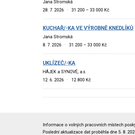
Jana Stromská
28. 7. 2026
·
31 200 – 33 000 Kč
KUCHAŘ/-KA VE VÝROBNĚ KNEDLÍKŮ
Jana Stromská
8. 7. 2026
·
31 200 – 33 000 Kč
UKLÍZEČ/-KA
HÁJEK a SYNOVÉ, a.s.
12. 6. 2026
·
12 800 Kč
Informace o volných pracovních místech poskyt
Poslední aktualizace dat proběhla dne 5. 8. 202