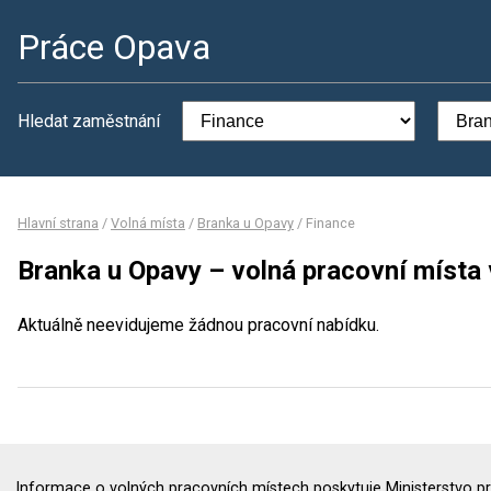
Práce Opava
Hledat zaměstnání
Hlavní strana
/
Volná místa
/
Branka u Opavy
/
Finance
Branka u Opavy – volná pracovní místa 
Aktuálně neevidujeme žádnou pracovní nabídku.
Informace o volných pracovních místech poskytuje Ministerstvo pr