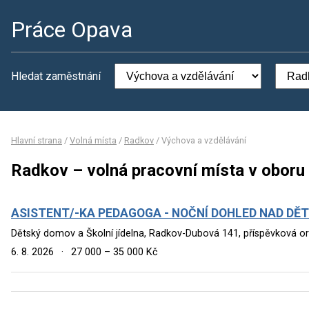
Práce Opava
Hledat zaměstnání
Hlavní strana
/
Volná místa
/
Radkov
/
Výchova a vzdělávání
Radkov – volná pracovní místa v oboru
ASISTENT/-KA PEDAGOGA - NOČNÍ DOHLED NAD DĚ
Dětský domov a Školní jídelna, Radkov-Dubová 141, příspěvková o
6. 8. 2026
·
27 000 – 35 000 Kč