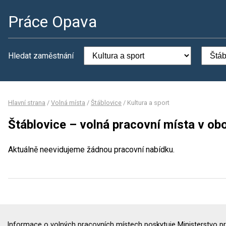
Práce Opava
Hledat zaměstnání
Hlavní strana
/
Volná místa
/
Štáblovice
/
Kultura a sport
Štáblovice – volná pracovní místa v obo
Aktuálně neevidujeme žádnou pracovní nabídku.
Informace o volných pracovních místech poskytuje Ministerstvo pr