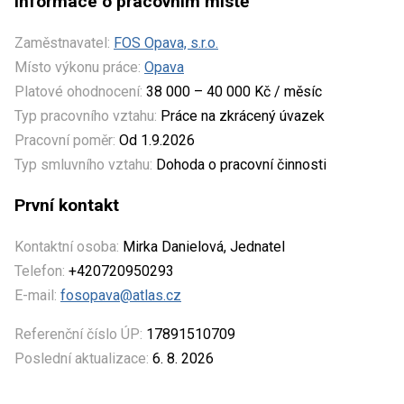
Informace o pracovním místě
Zaměstnavatel:
FOS Opava, s.r.o.
Místo výkonu práce:
Opava
Platové ohodnocení:
38 000 – 40 000 Kč / měsíc
Typ pracovního vztahu:
Práce na zkrácený úvazek
Pracovní poměr:
Od 1.9.2026
Typ smluvního vztahu:
Dohoda o pracovní činnosti
První kontakt
Kontaktní osoba:
Mirka Danielová, Jednatel
Telefon:
+420720950293
E-mail:
fosopava@atlas.cz
Referenční číslo ÚP:
17891510709
Poslední aktualizace:
6. 8. 2026