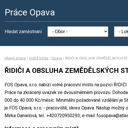
Práce Opava
Hledat zaměstnání
Hlavní strana
/
Volná místa
/
Opava
/
ŘIDIČI A OBSLUHA ZEMĚDĚLSKÝCH S
ŘIDIČI A OBSLUHA ZEMĚDĚLSKÝCH S
FOS Opava, s.r.o. nabízí volné pracovní místo na pozici 
Práce na zkrácený úvazek ve dvousměnném provozu. Dohoda 
000 do 40 000 Kč/měsíc. Minimální požadované vzdělání je St
je FOS Opava, s.r.o. - pracoviště, okres Opava. Nástup možný
Mirka Danielová, tel.: +420720950293, e-mail: fosopava@atlas