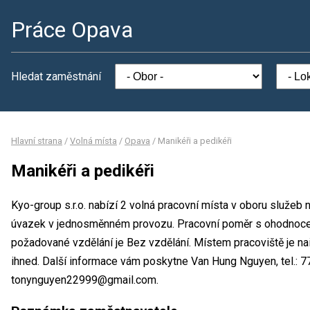
Práce Opava
Hledat zaměstnání
Hlavní strana
/
Volná místa
/
Opava
/
Manikéři a pedikéři
Manikéři a pedikéři
Kyo-group s.r.o. nabízí 2 volná pracovní místa v oboru služeb n
úvazek v jednosměnném provozu. Pracovní poměr s ohodnoce
požadované vzdělání je Bez vzdělání. Místem pracoviště je na
ihned. Další informace vám poskytne Van Hung Nguyen, tel.: 7
tonynguyen22999@gmail.com.