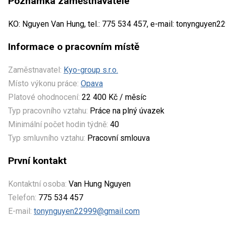
Poznámka zaměstnavatele
KO: Nguyen Van Hung, tel.: 775 534 457, e-mail: tonynguyen
Informace o pracovním místě
Zaměstnavatel:
Kyo-group s.r.o.
Místo výkonu práce:
Opava
Platové ohodnocení:
22 400 Kč / měsíc
Typ pracovního vztahu:
Práce na plný úvazek
Minimální počet hodin týdně:
40
Typ smluvního vztahu:
Pracovní smlouva
První kontakt
Kontaktní osoba:
Van Hung Nguyen
Telefon:
775 534 457
E-mail:
tonynguyen22999@gmail.com