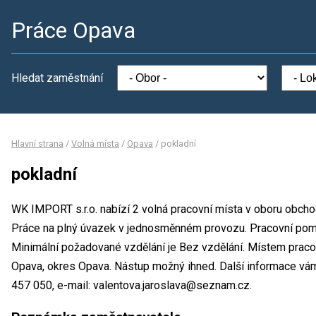
Práce Opava
Hledat zaměstnání
Hlavní strana
/
Volná místa
/
Opava
/
pokladní
pokladní
WK IMPORT s.r.o. nabízí 2 volná pracovní místa v oboru obchod
Práce na plný úvazek v jednosměnném provozu. Pracovní po
Minimální požadované vzdělání je Bez vzdělání. Místem praco
Opava, okres Opava. Nástup možný ihned. Další informace vám
457 050, e-mail: valentova.jaroslava@seznam.cz.