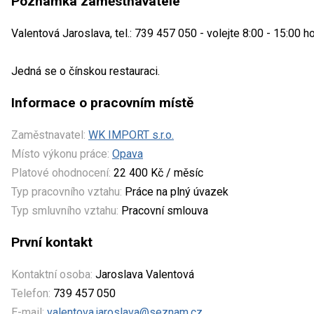
Poznámka zaměstnavatele
Valentová Jaroslava, tel.: 739 457 050 - volejte 8:00 - 15:00 
Jedná se o čínskou restauraci.
Informace o pracovním místě
Zaměstnavatel:
WK IMPORT s.r.o.
Místo výkonu práce:
Opava
Platové ohodnocení:
22 400 Kč / měsíc
Typ pracovního vztahu:
Práce na plný úvazek
Typ smluvního vztahu:
Pracovní smlouva
První kontakt
Kontaktní osoba:
Jaroslava Valentová
Telefon:
739 457 050
E-mail:
valentova.jaroslava@seznam.cz