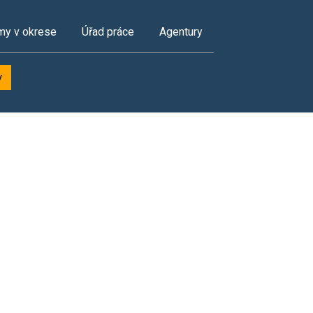
my v okrese
Úřad práce
Agentury
y