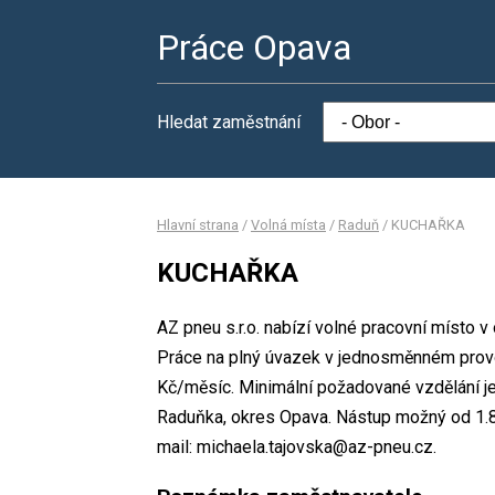
Práce Opava
Hledat zaměstnání
Hlavní strana
/
Volná místa
/
Raduň
/
KUCHAŘKA
KUCHAŘKA
AZ pneu s.r.o. nabízí volné pracovní místo
Práce na plný úvazek v jednosměnném prov
Kč/měsíc. Minimální požadované vzdělání je
Raduňka, okres Opava. Nástup možný od 1.8
mail: michaela.tajovska@az-pneu.cz.