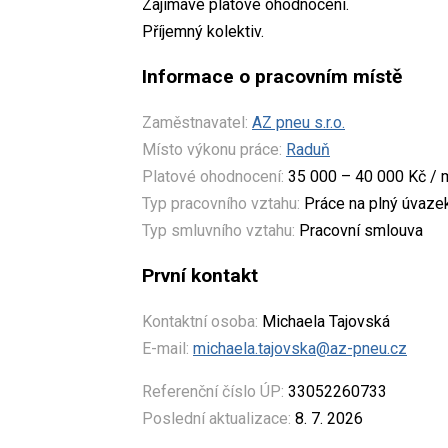
Zajímavé platové ohodnocení.
Příjemný kolektiv.
Informace o pracovním místě
Zaměstnavatel:
AZ pneu s.r.o.
Místo výkonu práce:
Raduň
Platové ohodnocení:
35 000 – 40 000 Kč / 
Typ pracovního vztahu:
Práce na plný úvaze
Typ smluvního vztahu:
Pracovní smlouva
První kontakt
Kontaktní osoba:
Michaela Tajovská
E-mail:
michaela.tajovska@az-pneu.cz
Referenční číslo ÚP:
33052260733
Poslední aktualizace:
8. 7. 2026