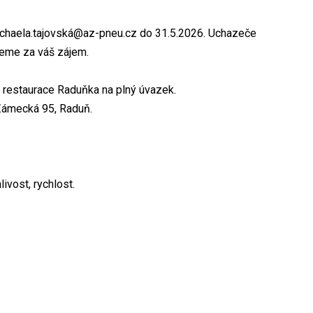
michaela.tajovská@az-pneu.cz do 31.5.2026. Uchazeče
jeme za váš zájem.
 restaurace Raduňka na plný úvazek.
Zámecká 95, Raduň.
ivost, rychlost.
.