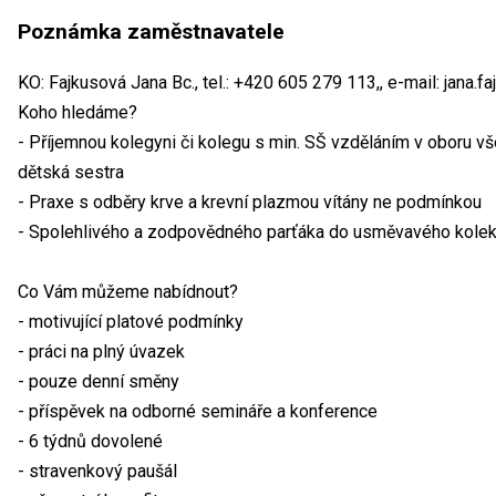
Poznámka zaměstnavatele
KO: Fajkusová Jana Bc., tel.: +420 605 279 113,, e-mail: jana
Koho hledáme?
- Příjemnou kolegyni či kolegu s min. SŠ vzděláním v oboru 
dětská sestra
- Praxe s odběry krve a krevní plazmou vítány ne podmínkou
- Spolehlivého a zodpovědného parťáka do usměvavého kolekt
Co Vám můžeme nabídnout?
- motivující platové podmínky
- práci na plný úvazek
- pouze denní směny
- příspěvek na odborné semináře a konference
- 6 týdnů dovolené
- stravenkový paušál