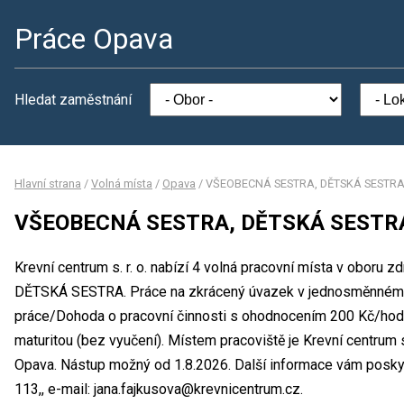
Práce Opava
Hledat zaměstnání
Hlavní strana
/
Volná místa
/
Opava
/
VŠEOBECNÁ SESTRA, DĚTSKÁ SESTR
VŠEOBECNÁ SESTRA, DĚTSKÁ SESTR
Krevní centrum s. r. o. nabízí 4 volná pracovní místa v oboru
DĚTSKÁ SESTRA. Práce na zkrácený úvazek v jednosměnném 
práce/Dohoda o pracovní činnosti s ohodnocením 200 Kč/hod.
maturitou (bez vyučení). Místem pracoviště je Krevní centrum 
Opava. Nástup možný od 1.8.2026. Další informace vám poskyt
113,, e-mail: jana.fajkusova@krevnicentrum.cz.