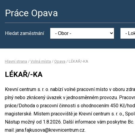
Práce Opava
Hledat zaměstnání
Hlavní strana
/
Volná místa
/
Opava
/
LÉKAŘ/-KA
LÉKAŘ/-KA
Krevní centrum s. r. o. nabízí volné pracovní místo v oboru zd
plný nebo zkrácený úvazek v jednosměnném provozu. Pracov
práce/Dohoda o pracovní činnosti s ohodnocením 450 Kč/hod.
magisterské. Místem pracoviště je Krevní centrum s. r. o., Sp
Nástup možný od 1.8.2026. Další informace vám poskytne Bc. J
mail: jana.fajkusova@krevnicentrum.cz.