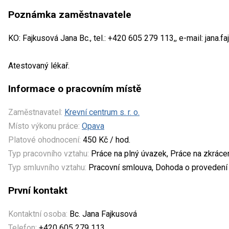
Poznámka zaměstnavatele
KO: Fajkusová Jana Bc., tel.: +420 605 279 113,, e-mail: jana
Atestovaný lékař.
Informace o pracovním místě
Zaměstnavatel:
Krevní centrum s. r. o.
Místo výkonu práce:
Opava
Platové ohodnocení:
450 Kč / hod.
Typ pracovního vztahu:
Práce na plný úvazek, Práce na zkrác
Typ smluvního vztahu:
Pracovní smlouva, Dohoda o provedení 
První kontakt
Kontaktní osoba:
Bc. Jana Fajkusová
Telefon:
+420 605 279 113,