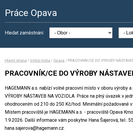
Práce Opava
Hledat zaměstnání
Hlavní strana
/
Volná místa
/
Opava
/
PRACOVNÍK/CE DO VÝROBY NÁSTAVE
PRACOVNÍK/CE DO VÝROBY NÁSTAVE
HAGEMANN a.s. nabízí volné pracovní místo v oboru výroby
VÝROBY NÁSTAVEB NA VOZIDLA. Práce na plný úvazek v jed
ohodnocením od 210 do 250 Kč/hod. Minimální požadované vzdě
Místem pracoviště je HAGEMANN a.s. - pracoviště Opava Krn
1.9.2026. Další informace vám poskytne Hana Šajerová, tel.: 
hana.sajerova@hagemann.cz.