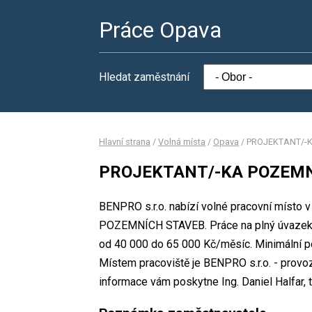
Práce Opava
Hledat zaměstnání
Hlavní strana
/
Volná místa
/
Opava
/
PROJEKTANT/-
PROJEKTANT/-KA POZEMN
BENPRO s.r.o. nabízí volné pracovní místo
POZEMNÍCH STAVEB. Práce na plný úvazek 
od 40 000 do 65 000 Kč/měsíc. Minimální po
Místem pracoviště je BENPRO s.r.o. - provo
informace vám poskytne Ing. Daniel Halfar, t