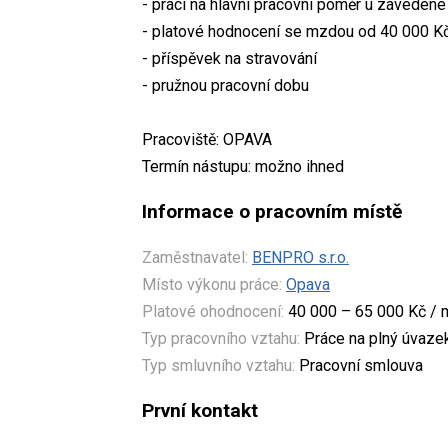
- práci na hlavní pracovní poměr u zavedené
- platové hodnocení se mzdou od 40 000 K
- příspěvek na stravování
- pružnou pracovní dobu
Pracoviště: OPAVA
Termín nástupu: možno ihned
Informace o pracovním místě
Zaměstnavatel:
BENPRO s.r.o.
Místo výkonu práce:
Opava
Platové ohodnocení:
40 000 – 65 000 Kč / 
Typ pracovního vztahu:
Práce na plný úvaze
Typ smluvního vztahu:
Pracovní smlouva
První kontakt