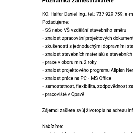
Poznámka zaměstnavatele
KO: Halfar Daniel Ing., tel.: 737 929 759, e-
Požadujeme:
- SŠ nebo VŠ vzdělání stavebního směru
- znalost zpracování projektových dokumen
- zkušenosti s jednoduchými dopravními s
- znalost stavebních materiálů a stavebníc
- praxe v oboru min. 2 roky
- znalost projektového programu Allplan Ne
- znalost práce na PC - MS Office
- samostatnost, flexibilita, zodpovědnost z
- pracoviště v Opavě
Zájemci zašlete svůj životopis na adresu i
Nabízíme: