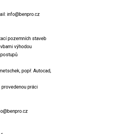
mail: info@benpro.cz
tací pozemních staveb
tavbami výhodou
h postupů
metschek, popř. Autocad,
a provedenou práci
nfo@benpro.cz