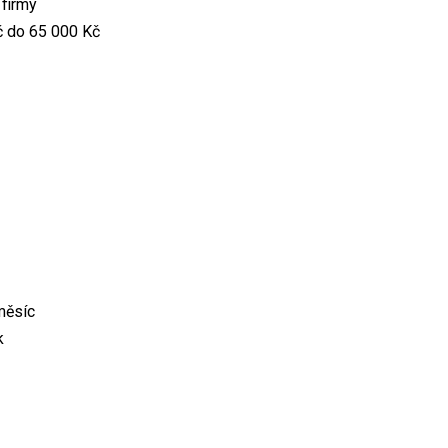
 firmy
č do 65 000 Kč
měsíc
k