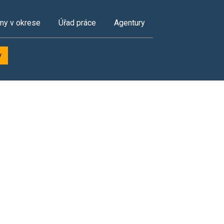
my v okrese
Úřad práce
Agentury
y