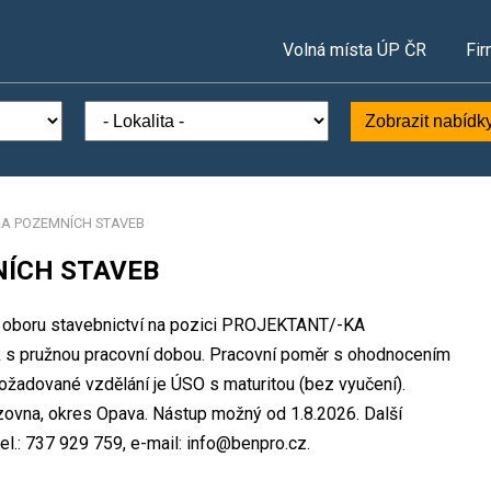
Volná místa ÚP ČR
Fir
Zobrazit nabídk
KA POZEMNÍCH STAVEB
ÍCH STAVEB
 v oboru stavebnictví na pozici PROJEKTANT/-KA
s pružnou pracovní dobou. Pracovní poměr s ohodnocením
žadované vzdělání je ÚSO s maturitou (bez vyučení).
zovna, okres Opava. Nástup možný od 1.8.2026. Další
el.: 737 929 759, e-mail: info@benpro.cz.