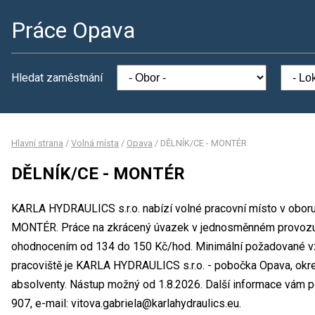
Práce Opava
Hledat zaměstnání
Hlavní strana
/
Volná místa
/
Opava
/
DĚLNÍK/CE - MONTÉR
DĚLNÍK/CE - MONTÉR
KARLA HYDRAULICS s.r.o. nabízí volné pracovní místo v obor
MONTÉR. Práce na zkrácený úvazek v jednosměnném provozu.
ohodnocením od 134 do 150 Kč/hod. Minimální požadované vzd
pracoviště je KARLA HYDRAULICS s.r.o. - pobočka Opava, okre
absolventy. Nástup možný od 1.8.2026. Další informace vám pos
907, e-mail: vitova.gabriela@karlahydraulics.eu.