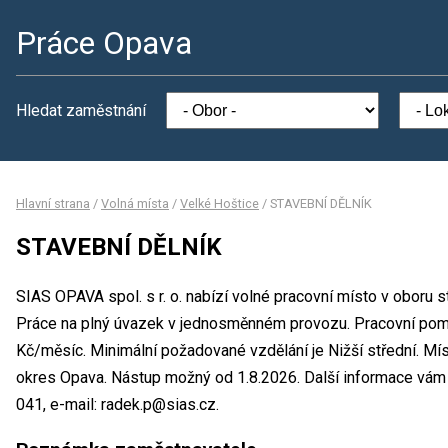
Práce Opava
Hledat zaměstnání
Hlavní strana
/
Volná místa
/
Velké Hoštice
/
STAVEBNÍ DĚLNÍK
STAVEBNÍ DĚLNÍK
SIAS OPAVA spol. s r. o. nabízí volné pracovní místo v oboru
Práce na plný úvazek v jednosměnném provozu. Pracovní po
Kč/měsíc. Minimální požadované vzdělání je Nižší střední. Mís
okres Opava. Nástup možný od 1.8.2026. Další informace vám 
041, e-mail: radek.p@sias.cz.