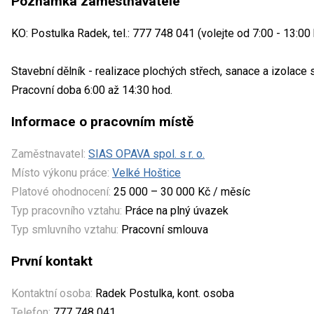
Poznámka zaměstnavatele
KO: Postulka Radek, tel.: 777 748 041 (volejte od 7:00 - 13:00
Stavební dělník - realizace plochých střech, sanace a izolace
Pracovní doba 6:00 až 14:30 hod.
Informace o pracovním místě
Zaměstnavatel:
SIAS OPAVA spol. s r. o.
Místo výkonu práce:
Velké Hoštice
Platové ohodnocení:
25 000 – 30 000 Kč / měsíc
Typ pracovního vztahu:
Práce na plný úvazek
Typ smluvního vztahu:
Pracovní smlouva
První kontakt
Kontaktní osoba:
Radek Postulka, kont. osoba
Telefon:
777 748 041