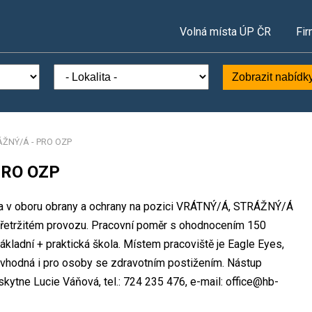
Volná místa ÚP ČR
Fir
Zobrazit nabídk
ÁŽNÝ/Á - PRO OZP
PRO OZP
sta v oboru obrany a ochrany na pozici VRÁTNÝ/Á, STRÁŽNÝ/Á
přetržitém provozu. Pracovní poměr s ohodnocením 150
kladní + praktická škola. Místem pracoviště je Eagle Eyes,
 vhodná i pro osoby se zdravotním postižením. Nástup
kytne Lucie Váňová, tel.: 724 235 476, e-mail: office@hb-