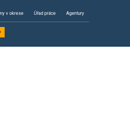
my v okrese
Úřad práce
Agentury
y