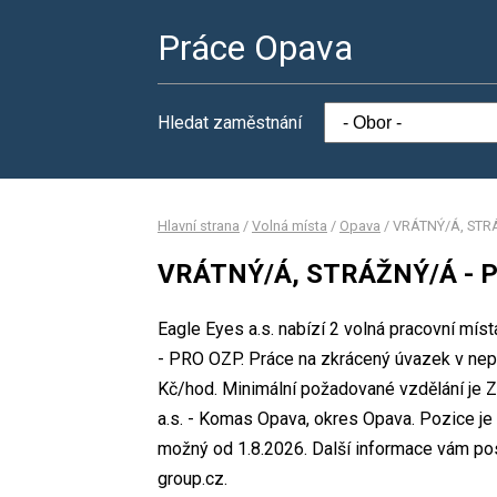
Práce Opava
Hledat zaměstnání
Hlavní strana
/
Volná místa
/
Opava
/
VRÁTNÝ/Á, STR
VRÁTNÝ/Á, STRÁŽNÝ/Á - 
Eagle Eyes a.s. nabízí 2 volná pracovní mí
- PRO OZP. Práce na zkrácený úvazek v ne
Kč/hod. Minimální požadované vzdělání je Zá
a.s. - Komas Opava, okres Opava. Pozice je
možný od 1.8.2026. Další informace vám pos
group.cz.