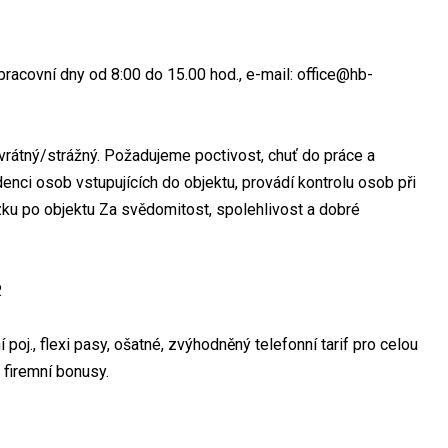
 pracovní dny od 8:00 do 15.00 hod., e-mail: office@hb-
rátný/strážný. Požadujeme poctivost, chuť do práce a
enci osob vstupujících do objektu, provádí kontrolu osob při
zku po objektu Za svědomitost, spolehlivost a dobré
.
oj., flexi pasy, ošatné, zvýhodněný telefonní tarif pro celou
, firemní bonusy.