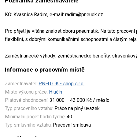
Poznámka zaměstnavatele
KO: Kvasnica Radim, e-mail: radim@pneuok.cz
Pro přijetí je vítána znalost oboru pneumatik. Na tuto pracovn
flexibilní, s dobrými komunikačními schopnostmi a čistým rejst
Zaměstnanecké výhody: zeměstnanecké benefity, stravenkový
Informace o pracovním místě
Zaměstnavatel:
PNEU OK - shop s.r.o.
Místo výkonu práce:
Hlučín
Platové ohodnocení:
31 000 – 42 000 Kč / měsíc
Typ pracovního vztahu:
Práce na plný úvazek
Minimální počet hodin týdně:
40
Typ smluvního vztahu:
Pracovní smlouva