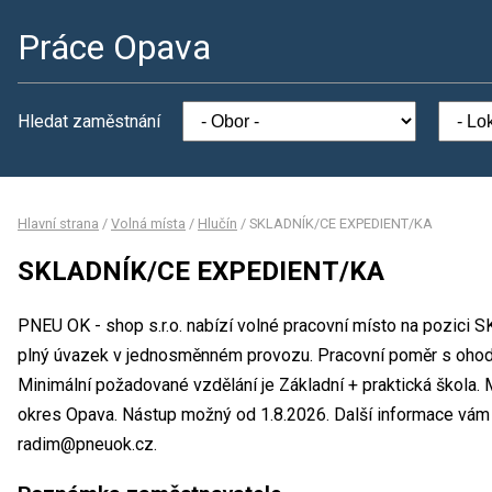
Práce Opava
Hledat zaměstnání
Hlavní strana
/
Volná místa
/
Hlučín
/
SKLADNÍK/CE EXPEDIENT/KA
SKLADNÍK/CE EXPEDIENT/KA
PNEU OK - shop s.r.o. nabízí volné pracovní místo na pozi
plný úvazek v jednosměnném provozu. Pracovní poměr s oho
Minimální požadované vzdělání je Základní + praktická škola. 
okres Opava. Nástup možný od 1.8.2026. Další informace vám
radim@pneuok.cz.