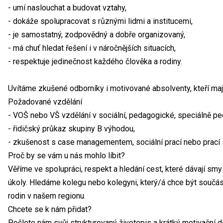
- umí naslouchat a budovat vztahy,
- dokáže spolupracovat s různými lidmi a institucemi,
- je samostatný, zodpovědný a dobře organizovaný,
- má chuť hledat řešení i v náročnějších situacích,
- respektuje jedinečnost každého člověka a rodiny.
Uvítáme zkušené odborníky i motivované absolventy, kteří mají
Požadované vzdělání
- VOŠ nebo VŠ vzdělání v sociální, pedagogické, speciálně pe
- řidičský průkaz skupiny B výhodou,
- zkušenost s case managementem, sociální prací nebo prací 
Proč by se vám u nás mohlo líbit?
Věříme ve spolupráci, respekt a hledání cest, které dávají sm
úkoly. Hledáme kolegu nebo kolegyni, který/á chce být součást
rodin v našem regionu.
Chcete se k nám přidat?
Pošlete nám svůj strukturovaný životopis a krátký motivační d