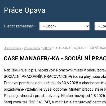
Práce Opava
Hledat zaměstnání
Hlavní strana
/
Volná místa
/
Vítkov
/
CASE MANAGER/-KA - SOCIÁLNÍ PRA
CASE MANAGER/-KA - SOCIÁLNÍ PRA
Nablízku Plus, o.p.s. nabízí volné pracovní místo v oboru zd
SOCIÁLNÍ PRACOVNÍK, PRACOVNICE. Práce na plný nebo zkr
Pracovní poměr na dobu určitou do 30.6.2028 s ohodnocením 
požadované vzdělání je Vyšší odborné. Místem pracoviště je Na
Pozice je vhodná i pro absolventy. Nástup možný od 1.8.2026
Stanjurová, tel.: 728 343 747, e-mail: lucie.stanjurova@centrum