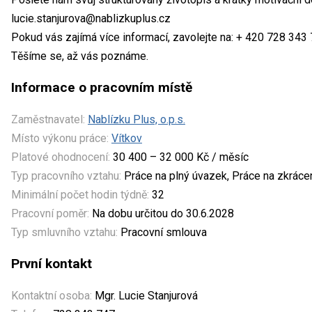
lucie.stanjurova@nablizkuplus.cz
Pokud vás zajímá více informací, zavolejte na: + 420 728 343
Těšíme se, až vás poznáme.
Informace o pracovním místě
Zaměstnavatel:
Nablízku Plus, o.p.s.
Místo výkonu práce:
Vítkov
Platové ohodnocení:
30 400 – 32 000 Kč / měsíc
Typ pracovního vztahu:
Práce na plný úvazek, Práce na zkrác
Minimální počet hodin týdně:
32
Pracovní poměr:
Na dobu určitou do 30.6.2028
Typ smluvního vztahu:
Pracovní smlouva
První kontakt
Kontaktní osoba:
Mgr. Lucie Stanjurová