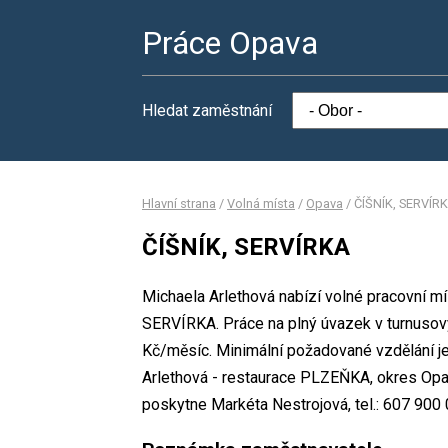
Práce Opava
Hledat zaměstnání
Hlavní strana
/
Volná místa
/
Opava
/
ČÍŠNÍK, SERVÍR
ČÍŠNÍK, SERVÍRKA
Michaela Arlethová nabízí volné pracovní m
SERVÍRKA. Práce na plný úvazek v turnuso
Kč/měsíc. Minimální požadované vzdělání je
Arlethová - restaurace PLZEŇKA, okres Opa
poskytne Markéta Nestrojová, tel.: 607 900 