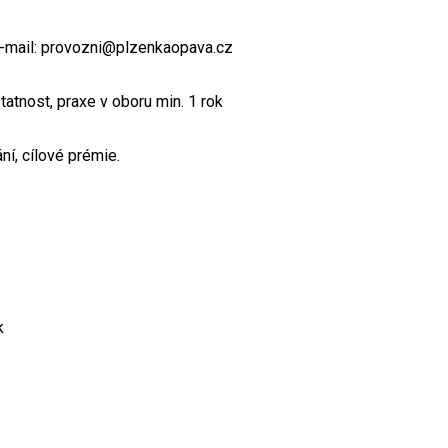
 e-mail: provozni@plzenkaopava.cz
tatnost, praxe v oboru min. 1 rok
í, cílové prémie.
k