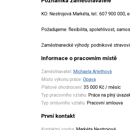
Poznámka zaměstnavatele
KO: Nestrojová Markéta, tel.: 607 900 000,
Požadujeme: flexibilita, spolehlivost, samos
Zaměstnanecké výhody: podnikové stravován
Informace o pracovním místě
Zaměstnavatel:
Michaela Arlethová
Místo výkonu práce:
Opava
Platové ohodnocení:
35 000 Kč / měsíc
Typ pracovního vztahu:
Práce na plný úvaze
Typ smluvního vztahu:
Pracovní smlouva
První kontakt
Kontaktní osoba:
Markéta Nestrojová