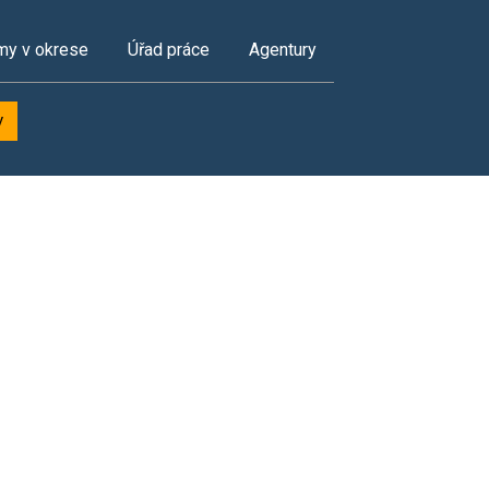
my v okrese
Úřad práce
Agentury
y