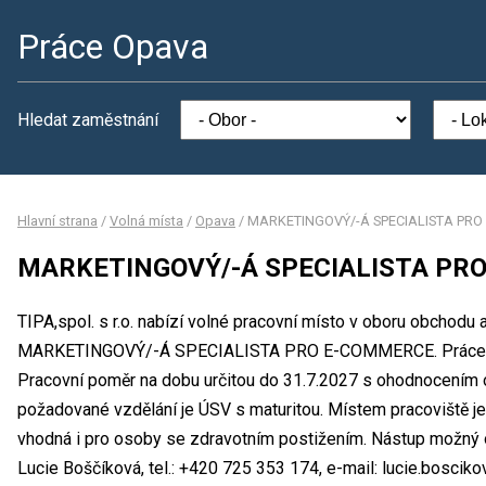
Práce Opava
Hledat zaměstnání
Hlavní strana
/
Volná místa
/
Opava
/
MARKETINGOVÝ/-Á SPECIALISTA PR
MARKETINGOVÝ/-Á SPECIALISTA PR
TIPA,spol. s r.o. nabízí volné pracovní místo v oboru obchodu 
MARKETINGOVÝ/-Á SPECIALISTA PRO E-COMMERCE. Práce na
Pracovní poměr na dobu určitou do 31.7.2027 s ohodnocením 
požadované vzdělání je ÚSV s maturitou. Místem pracoviště je 
vhodná i pro osoby se zdravotním postižením. Nástup možný 
Lucie Boščíková, tel.: +420 725 353 174, e-mail: lucie.bosciko