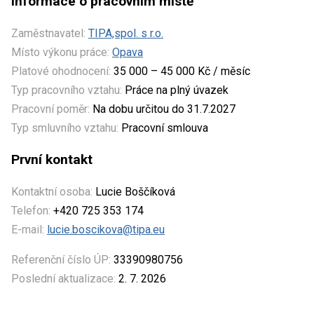
Informace o pracovním místě
Zaměstnavatel:
TIPA,spol. s r.o.
Místo výkonu práce:
Opava
Platové ohodnocení:
35 000 – 45 000 Kč / měsíc
Typ pracovního vztahu:
Práce na plný úvazek
Pracovní poměr:
Na dobu určitou do 31.7.2027
Typ smluvního vztahu:
Pracovní smlouva
První kontakt
Kontaktní osoba:
Lucie Boščíková
Telefon:
+420 725 353 174
E-mail:
lucie.boscikova@tipa.eu
Referenční číslo ÚP:
33390980756
Poslední aktualizace:
2. 7. 2026