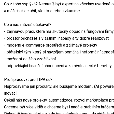
Co z toho vyplývá? Nemusíš být expert na všechny uvedené obl
a máš chuť se učit, rádi to s tebou zkusíme.
Co u nás můžeš očekávat?
- zajímavou práci, která má skutečný dopad na fungování firmy
- prostor přicházet s vlastními nápady a ty dobré realizovat
- moderní e-commerce prostředí a zajímavé projekty
- přátelský tým, který si navzájem pomáhá i neformální atmos
- možnost dalšího vzdělávání
- odpovídající finanční ohodnocení a zaměstnanecké benefity
Proč pracovat pro TIPA.eu?
Neprodáváme jen produkty, ale budujeme moderní, (AI powered
inovací.
Čekají nás nové projekty, automatizace, rozvoj marketplace prod
Chceme být více vidět a chceme být i nadále stabilním hráčem 
Pokud tě baví marketing, kde jsou výsledky opravdu vidět, bud