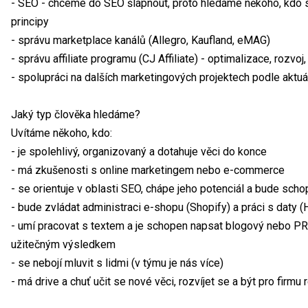
- SEO - chceme do SEO šlápnout, proto hledáme někoho, kdo 
principy
- správu marketplace kanálů (Allegro, Kaufland, eMAG)
- správu affiliate programu (CJ Affiliate) - optimalizace, rozvo
- spolupráci na dalších marketingových projektech podle aktuál
Jaký typ člověka hledáme?
Uvítáme někoho, kdo:
- je spolehlivý, organizovaný a dotahuje věci do konce
- má zkušenosti s online marketingem nebo e-commerce
- se orientuje v oblasti SEO, chápe jeho potenciál a bude scho
- bude zvládat administraci e-shopu (Shopify) a práci s daty (
- umí pracovat s textem a je schopen napsat blogový nebo PR č
užitečným výsledkem
- se nebojí mluvit s lidmi (v týmu je nás více)
- má drive a chuť učit se nové věci, rozvíjet se a být pro firm