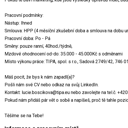
Pracovní podmínky:
Nástup: Ihned
Smlouva: HPP (4 měsíční zkušební doba a smlouva na dobu urč
Pracovní doba: Po - Pá
Směny: pouze ranní, 40hod./týdně,
Mzdové ohodnocení od-do: 35.000 - 45.000Kč s odměnami
Místo výkonu práce: TIPA, spol. s r.o., Sadová 2749/42, 746 
Máš pocit, že bys k nám zapadl(a)?
Pošli nám své CV nebo odkaz na svůj LinkedIn.
Kontakt: lucie.boscikova@tipa.eu nebo zavolejte na tel.č. +42
Pokud nám přidáš pár vět o sobě a napíšeš, proč tě tahle pozic
Těšíme se na Tebe!