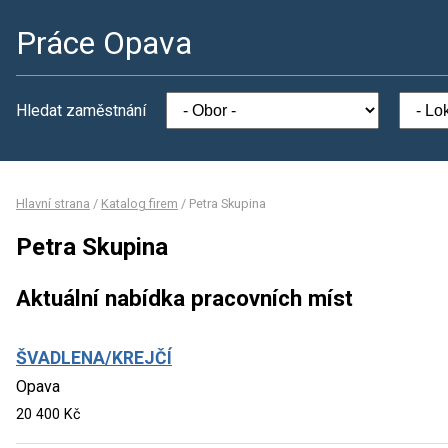
Práce Opava
Hledat zaměstnání
Hlavní strana
/
Katalog firem
/
Petra Skupina
Petra Skupina
Aktuální nabídka pracovních míst
ŠVADLENA/KREJČÍ
Opava
20 400 Kč