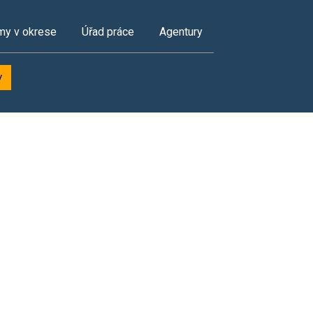
my v okrese
Úřad práce
Agentury
y