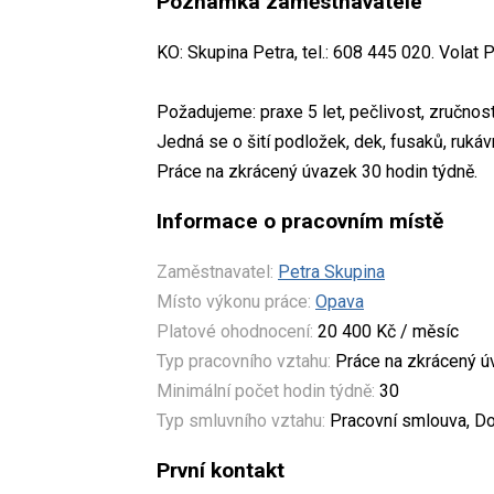
Poznámka zaměstnavatele
KO: Skupina Petra, tel.: 608 445 020. Volat 
Požadujeme: praxe 5 let, pečlivost, zručnost
Jedná se o šití podložek, dek, fusaků, rukáv
Práce na zkrácený úvazek 30 hodin týdně.
Informace o pracovním místě
Zaměstnavatel:
Petra Skupina
Místo výkonu práce:
Opava
Platové ohodnocení:
20 400 Kč / měsíc
Typ pracovního vztahu:
Práce na zkrácený 
Minimální počet hodin týdně:
30
Typ smluvního vztahu:
Pracovní smlouva, Do
První kontakt